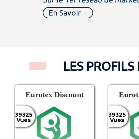
En Savoir +
LES PROFILS 
Eurotex Discount
Eurot
39325
39325
Vues
Vues