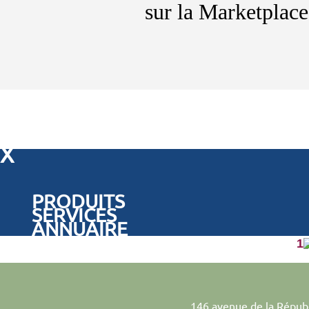
sur des centaines
X
PRODUITS
SERVICES
ANNUAIRE
1
146 avenue de la Répub