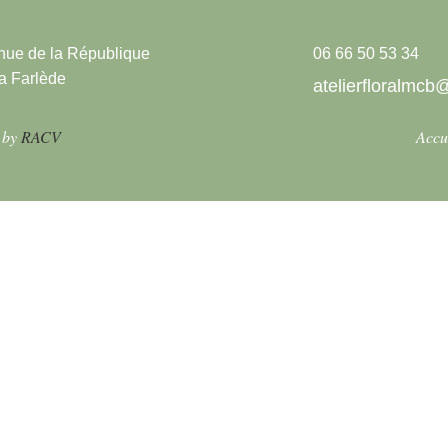
nue de la République
06 66 50 53 34
a Farlède
atelierfloralmc
 by
RACV
Accu