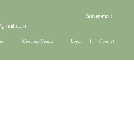
Suivez-moi :
b@gmail.com
eil
| Mentions légales |
Login
|
Contact