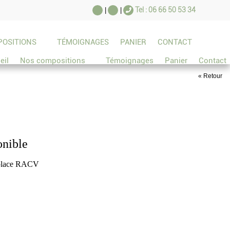
Tel : 06 66 50 53 34
|
|
POSITIONS
TÉMOIGNAGES
PANIER
CONTACT
eil
Nos compositions
Témoignages
Panier
Contact
« Retour
onible
tplace RACV