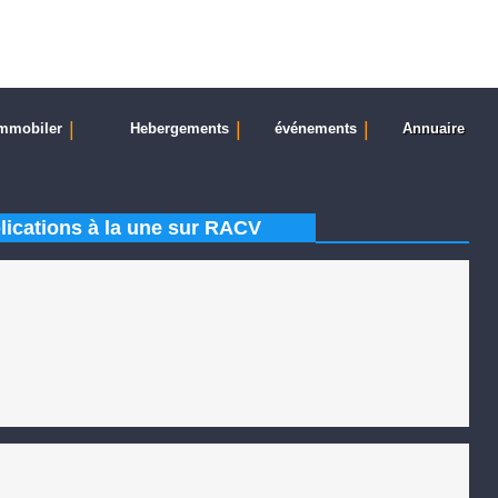
|
|
|
mmobiler
Hebergements
événements
Annuaire
lications à la une sur RACV